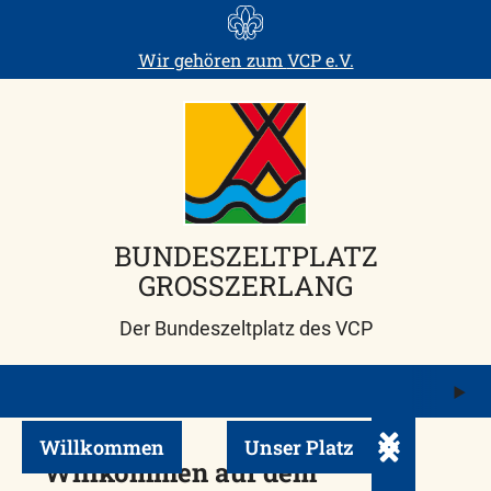
Skip
to
Wir gehören zum
VCP e.V.
content
BUNDESZELTPLATZ
GROSSZERLANG
Der Bundeszeltplatz des VCP
M
ö
Willkommen
Unser Platz
Untermenü ei
Willkommen auf dem