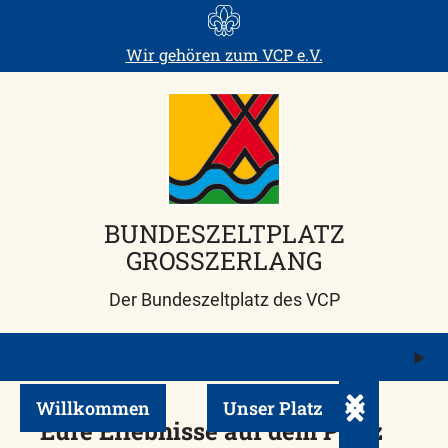
Skip
to
Wir gehören zum
VCP e.V.
content
BUNDESZELTPLATZ
GROSSZERLANG
Der Bundeszeltplatz des VCP
M
ö
Willkommen
Unser Platz
Untermenü ei
Eure Erlebnisse auf dem Platz