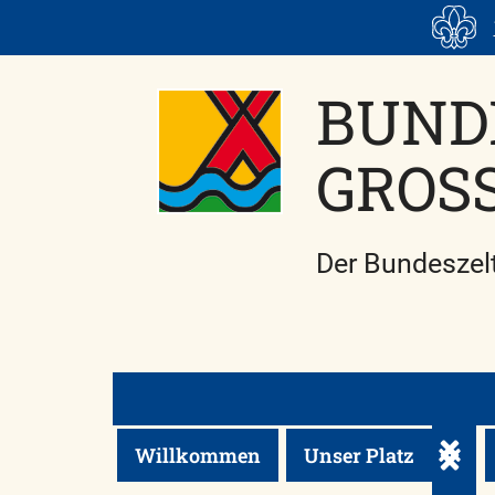
Skip
to
content
BUND
GROS
Der Bundeszel
Willkommen
Unser Platz
Unterm