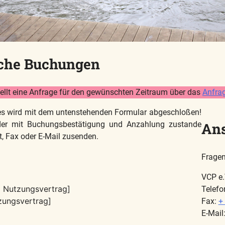
iche Buchungen
tellt eine Anfrage für den gewünschten Zeitraum über das
Anfra
tes wird mit dem untenstehenden Formular abgeschloßen!
Ans
 der mit Buchungsbestätigung und Anzahlung zustande
, Fax oder E-Mail zusenden.
Fragen
VCP e.
 Nutzungsvertrag]
Telefo
zungsvertrag]
Fax:
+
E-Mail