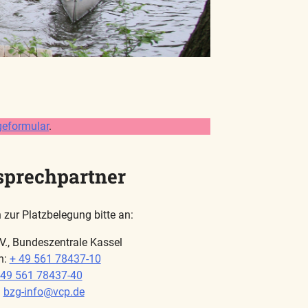
geformular
.
prechpartner
 zur Platzbelegung bitte an:
V., Bundeszentrale Kassel
n:
+ 49 561 78437-10
 49 561 78437-40
:
bzg-info@vcp.de