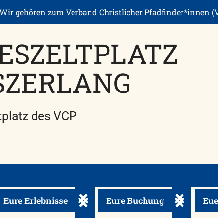
Wir gehören zum
Verband Christlicher Pfadfinder*innen (V
ESZELTPLATZ
SZERLANG
tplatz des VCP
Eure Erlebnisse
Eure Buchung
Eue
enü ein-/ausklappen
Untermenü ein-/ausklappen
Untermenü 