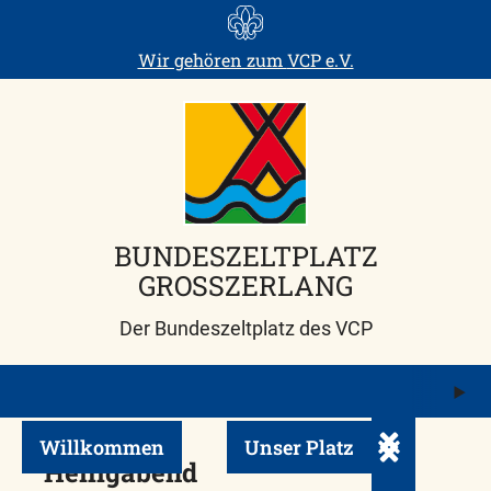
Skip
to
Wir gehören zum
VCP e.V.
content
BUNDESZELTPLATZ
GROSSZERLANG
Der Bundeszeltplatz des VCP
M
ö
Willkommen
Unser Platz
Untermenü ei
Heiligabend